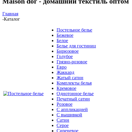
Maison dor - домашний текстиль оптом
Главная
-
Каталог
Постельное белье
Бежевое
Белое
Белье для гостиниц
Бирюзовое
Голубое
Грязно-розовое
Евро
Жаккард
Жатый сатин
Комплекты белья
Кремовое
Однотонное белье
Печатный сатин
Розовое
С аппликацией
С вышивкой
Сатин
Серое
Сиреневое