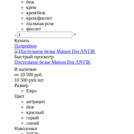
беж
крем
крем/беж
крем/фиолет
пыльная роза
фиолет
-
+
Купить
Подробнее
Быстрый просмотр
Постельное белье Maison Dor ANTIK
В наличии
от
10 500 руб.
10 500
руб.
/шт
Размер
Евро
Цвет
антрацит
беж
красный
серый
синий
Наволочки
50*70