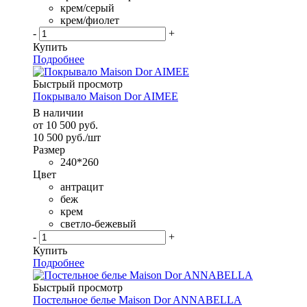
крем/серый
крем/фиолет
-
+
Купить
Подробнее
Быстрый просмотр
Покрывало Maison Dor AIMEE
В наличии
от
10 500 руб.
10 500
руб.
/шт
Размер
240*260
Цвет
антрацит
беж
крем
светло-бежевый
-
+
Купить
Подробнее
Быстрый просмотр
Постельное белье Maison Dor ANNABELLA