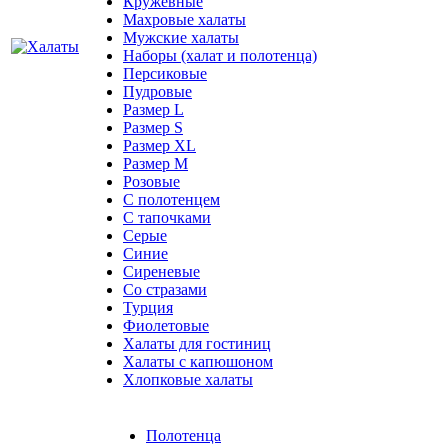
Кружевные
Махровые халаты
Мужские халаты
Наборы (халат и полотенца)
Персиковые
Пудровые
Размер L
Размер S
Размер XL
Размер М
Розовые
С полотенцем
С тапочками
Серые
Синие
Сиреневые
Со стразами
Турция
Фиолетовые
Халаты для гостиниц
Халаты с капюшоном
Хлопковые халаты
Полотенца